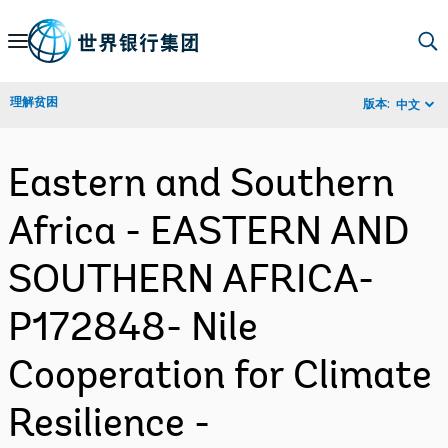
Skip
to
Main
理解贫困
版本:
中文
Navigation
Eastern and Southern
Africa - EASTERN AND
SOUTHERN AFRICA-
P172848- Nile
Cooperation for Climate
Resilience -