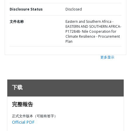
Disclosure Status
Disclosed
文件名称
Eastern and Southern Africa -
EASTERN AND SOUTHERN AFRICA-
P172848- Nile Cooperation for
Climate Resilience - Procurement
Plan
更多显示
下载
完整報告
正式文件版本（可能有签字）
Official PDF