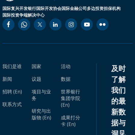
国际复兴开发银行
国际开发协会
国际金融公司
多边投资担保机构
国际投资争端解决中心
我们是谁
国家
活动
及时
了解
新闻
议题
数据
我们
招聘 (En)
项目与业
世界银行
务
集团学院
的最
联系方式
(En)
新数
研究与出
版物 (En)
成果打分
据与
卡 (En)
洞见