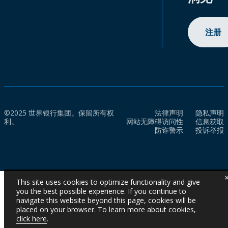
注册
©2025 世界银行集团。保留所有权
法律声明
隐私声明
利。
网站无障碍访问性
信息获取
防诈警示
投诉举报
This site uses cookies to optimize functionality and give
you the best possible experience. If you continue to
navigate this website beyond this page, cookies will be
placed on your browser. To learn more about cookies,
click here
.