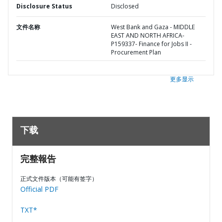
Disclosure Status
Disclosed
文件名称
West Bank and Gaza - MIDDLE
EAST AND NORTH AFRICA-
P159337- Finance for Jobs II -
Procurement Plan
更多显示
下载
完整報告
正式文件版本（可能有签字）
Official PDF
TXT*