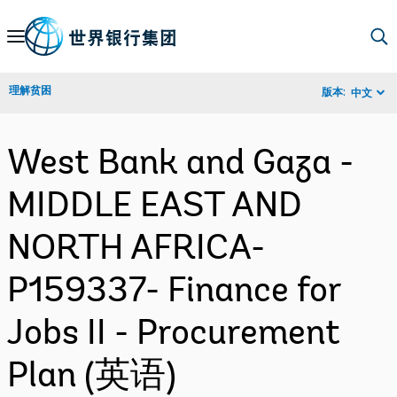
Skip
to
Main
理解贫困
版本:
中文
Navigation
West Bank and Gaza -
MIDDLE EAST AND
NORTH AFRICA-
P159337- Finance for
Jobs II - Procurement
Plan (英语)