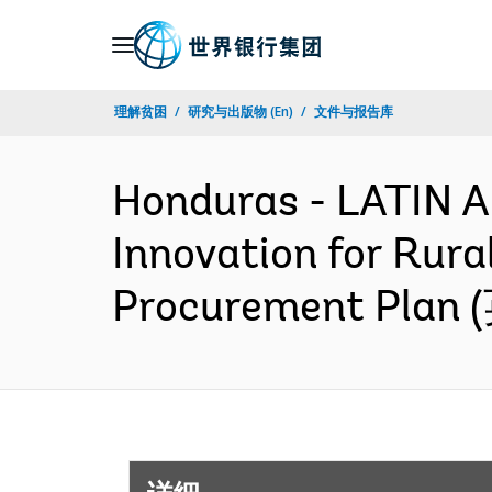
Skip
to
Main
理解贫困
研究与出版物 (En)
文件与报告库
Navigation
Honduras - LATIN
Innovation for Rura
Procurement Plan