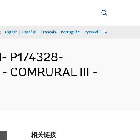
文
English
Español
Français
Português
Русский
- P174328-
t - COMRURAL III -
相关链接