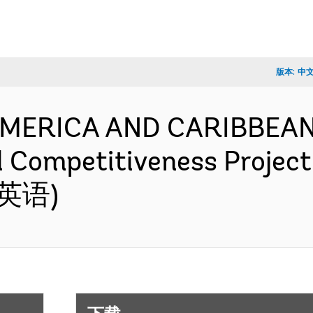
版本:
中
 AMERICA AND CARIBBEAN
l Competitiveness Projec
 (英语)