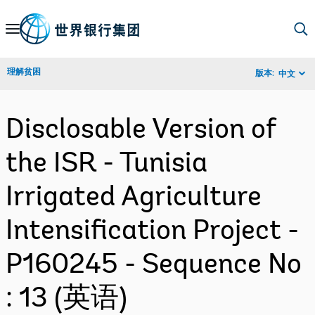
Skip
to
Main
理解贫困
版本:
中文
Navigation
Disclosable Version of
the ISR - Tunisia
Irrigated Agriculture
Intensification Project -
P160245 - Sequence No
: 13 (英语)