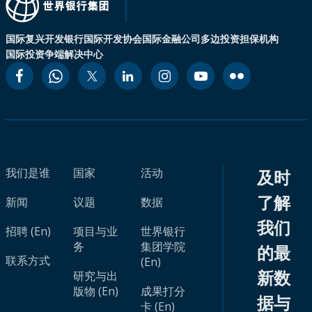
国际复兴开发银行
国际开发协会
国际金融公司
多边投资担保机构
国际投资争端解决中心
我们是谁
国家
活动
及时
了解
新闻
议题
数据
我们
招聘 (En)
项目与业
世界银行
务
集团学院
的最
联系方式
(En)
新数
研究与出
版物 (En)
成果打分
据与
卡 (En)