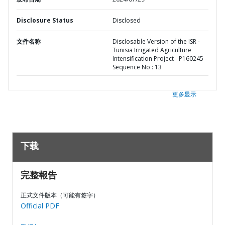
Disclosure Status
Disclosed
文件名称
Disclosable Version of the ISR -
Tunisia Irrigated Agriculture
Intensification Project - P160245 -
Sequence No : 13
更多显示
下载
完整報告
正式文件版本（可能有签字）
Official PDF