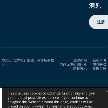
洞见
注册
©2025 世界银行集团。保留所有权
法律声明
隐私声明
利。
网站无障碍访问性
信息获取
防诈警示
投诉举报
This site uses cookies to optimize functionality and give
you the best possible experience. If you continue to
navigate this website beyond this page, cookies will be
placed on your browser. To learn more about cookies,