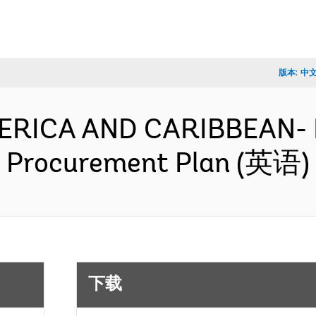
版本:
中
MERICA AND CARIBBEAN- 
 Procurement Plan (英语)
下载