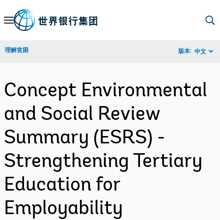
Skip
to
Main
理解贫困
版本:
中文
Navigation
Concept Environmental
and Social Review
Summary (ESRS) -
Strengthening Tertiary
Education for
Employability