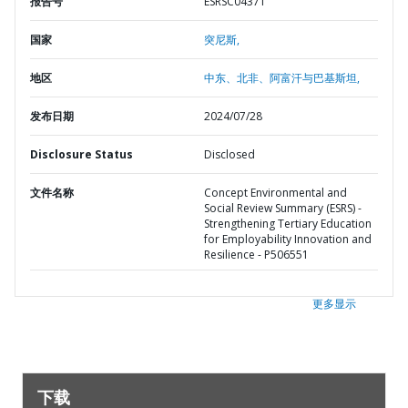
报告号
ESRSC04371
国家
突尼斯,
地区
中东、北非、阿富汗与巴基斯坦,
发布日期
2024/07/28
Disclosure Status
Disclosed
文件名称
Concept Environmental and
Social Review Summary (ESRS) -
Strengthening Tertiary Education
for Employability Innovation and
Resilience - P506551
更多显示
下载