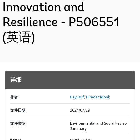
Innovation and
Resilience - P506551
(英语)
详细
作者
Bayusuf, Himdat Iqbal;
文件日期
2024/07/29
文件类型
Environmental and Social Review
Summary