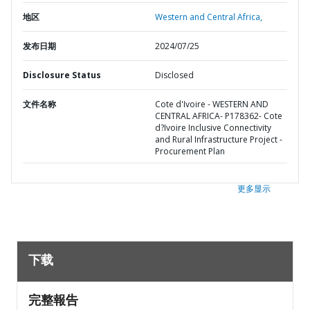
地区
Western and Central Africa,
发布日期
2024/07/25
Disclosure Status
Disclosed
文件名称
Cote d'Ivoire - WESTERN AND
CENTRAL AFRICA- P178362- Cote
d?Ivoire Inclusive Connectivity
and Rural Infrastructure Project -
Procurement Plan
更多显示
下载
完整報告