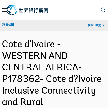
Skip
to
Main
理解贫困
版本:
中文
Navigation
Cote d'Ivoire -
WESTERN AND
CENTRAL AFRICA-
P178362- Cote d?Ivoire
Inclusive Connectivity
and Rural