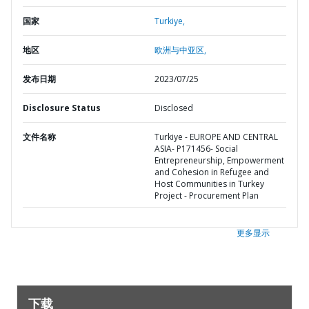
国家
Turkiye,
地区
欧洲与中亚区,
发布日期
2023/07/25
Disclosure Status
Disclosed
文件名称
Turkiye - EUROPE AND CENTRAL
ASIA- P171456- Social
Entrepreneurship, Empowerment
and Cohesion in Refugee and
Host Communities in Turkey
Project - Procurement Plan
更多显示
下载