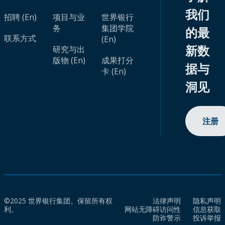
我们
招聘 (En)
项目与业
世界银行
务
集团学院
的最
联系方式
(En)
新数
研究与出
版物 (En)
成果打分
据与
卡 (En)
洞见
注册
©2025 世界银行集团。保留所有权
法律声明
隐私声明
利。
网站无障碍访问性
信息获取
防诈警示
投诉举报