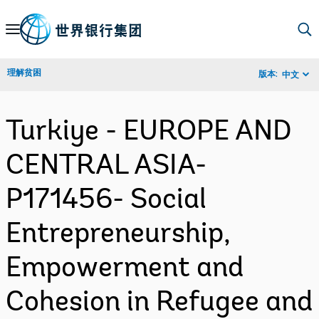
Skip
to
Main
理解贫困
版本:
中文
Navigation
Turkiye - EUROPE AND
CENTRAL ASIA-
P171456- Social
Entrepreneurship,
Empowerment and
Cohesion in Refugee and