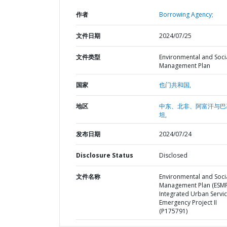
作者
Borrowing Agency;
文件日期
2024/07/25
文件类型
Environmental and Soci
Management Plan
国家
也门共和国,
地区
中东、北非、阿富汗与巴
坦,
发布日期
2024/07/24
Disclosure Status
Disclosed
文件名称
Environmental and Soci
Management Plan (ESMP
Integrated Urban Servi
Emergency Project II
(P175791)