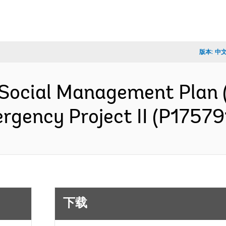
版本:
中
Social Management Plan 
rgency Project II (P1757
下载