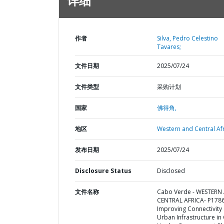
详细
作者
Silva, Pedro Celestino
Tavares;
文件日期
2025/07/24
文件类型
采购计划
国家
佛得角,
地区
Western and Central Afr
发布日期
2025/07/24
Disclosure Status
Disclosed
文件名称
Cabo Verde - WESTERN
CENTRAL AFRICA- P178
Improving Connectivity
Urban Infrastructure in