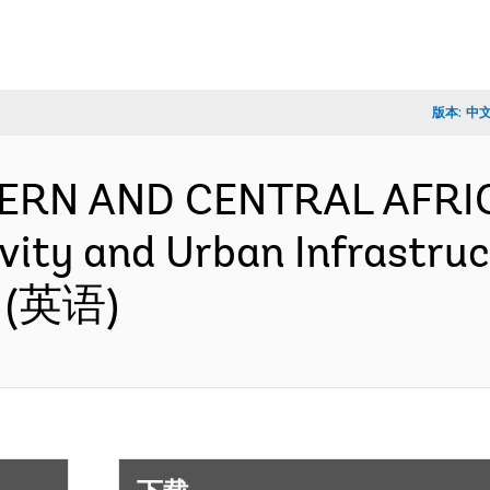
版本:
中
TERN AND CENTRAL AFRI
vity and Urban Infrastruc
n (英语)