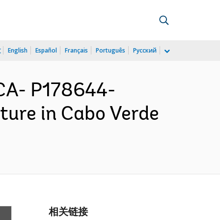
文
English
Español
Français
Português
Русский
CA- P178644-
ture in Cabo Verde
相关链接