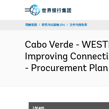
Skip
to
Main
理解贫困
研究与出版物 (En)
文件与报告库
Navigation
Cabo Verde - WES
Improving Connecti
- Procurement Pla