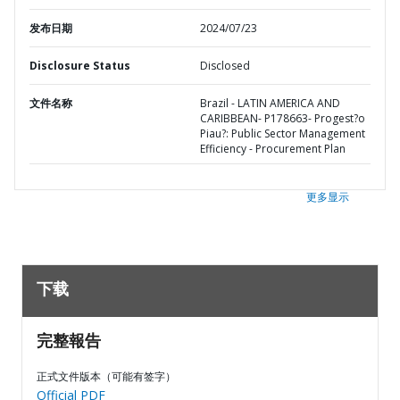
发布日期
2024/07/23
Disclosure Status
Disclosed
文件名称
Brazil - LATIN AMERICA AND
CARIBBEAN- P178663- Progest?o
Piau?: Public Sector Management
Efficiency - Procurement Plan
更多显示
下载
完整報告
正式文件版本（可能有签字）
Official PDF