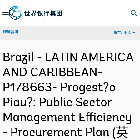
Skip
to
Main
理解贫困
版本:
中文
Navigation
Brazil - LATIN AMERICA
AND CARIBBEAN-
P178663- Progest?o
Piau?: Public Sector
Management Efficiency
- Procurement Plan (英