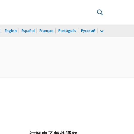
文
English
Español
Français
Português
Русский