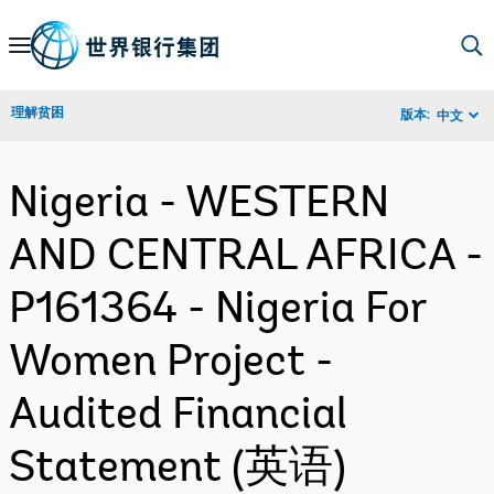
Skip
to
Main
理解贫困
版本:
中文
Navigation
Nigeria - WESTERN
AND CENTRAL AFRICA -
P161364 - Nigeria For
Women Project -
Audited Financial
Statement (英语)