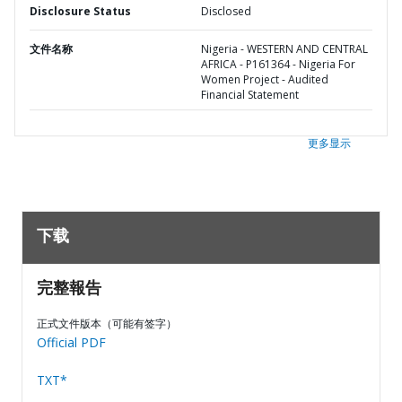
Disclosure Status
Disclosed
文件名称
Nigeria - WESTERN AND CENTRAL
AFRICA - P161364 - Nigeria For
Women Project - Audited
Financial Statement
更多显示
下载
完整報告
正式文件版本（可能有签字）
Official PDF
TXT*