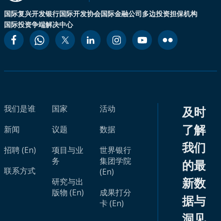
国际复兴开发银行
国际开发协会
国际金融公司
多边投资担保机构
国际投资争端解决中心
我们是谁
国家
活动
及时
了解
新闻
议题
数据
我们
招聘 (En)
项目与业
世界银行
务
集团学院
的最
联系方式
(En)
新数
研究与出
版物 (En)
成果打分
据与
卡 (En)
洞见