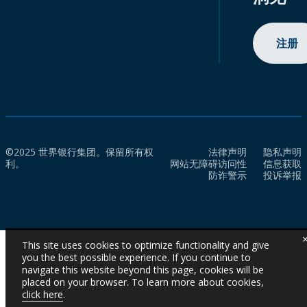
注册
©2025 世界银行集团。保留所有权
法律声明
隐私声明
利。
网站无障碍访问性
信息获取
防诈警示
投诉举报
This site uses cookies to optimize functionality and give
you the best possible experience. If you continue to
navigate this website beyond this page, cookies will be
placed on your browser. To learn more about cookies,
click here
.