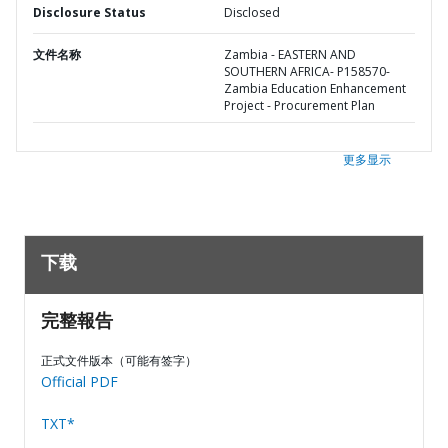
Disclosure Status
Disclosed
文件名称
Zambia - EASTERN AND
SOUTHERN AFRICA- P158570-
Zambia Education Enhancement
Project - Procurement Plan
更多显示
下载
完整報告
正式文件版本（可能有签字）
Official PDF
TXT*