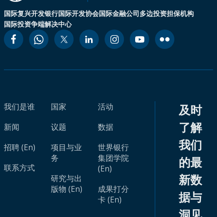
国际复兴开发银行
国际开发协会
国际金融公司
多边投资担保机构
国际投资争端解决中心
我们是谁
国家
活动
及时
了解
新闻
议题
数据
我们
招聘 (En)
项目与业
世界银行
务
集团学院
的最
联系方式
(En)
新数
研究与出
版物 (En)
成果打分
据与
卡 (En)
洞见