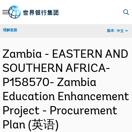
Skip
to
Main
理解贫困
版本:
中文
Navigation
Zambia - EASTERN AND
SOUTHERN AFRICA-
P158570- Zambia
Education Enhancement
Project - Procurement
Plan (英语)