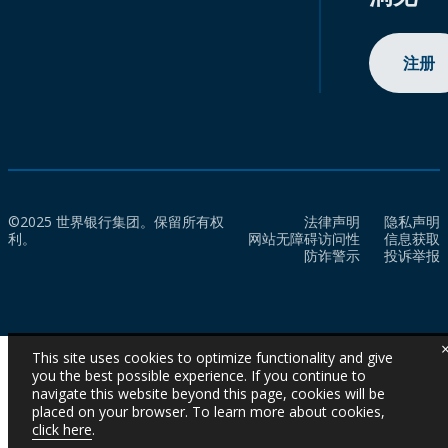
注册
©2025 世界银行集团。保留所有权
法律声明
隐私声明
利。
网站无障碍访问性
信息获取
防诈警示
投诉举报
This site uses cookies to optimize functionality and give
you the best possible experience. If you continue to
navigate this website beyond this page, cookies will be
placed on your browser. To learn more about cookies,
click here
.