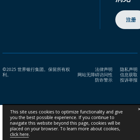
注册
©2025 世界银行集团。保留所有权
法律声明
隐私声明
利。
网站无障碍访问性
信息获取
防诈警示
投诉举报
This site uses cookies to optimize functionality and give
you the best possible experience. If you continue to
navigate this website beyond this page, cookies will be
placed on your browser. To learn more about cookies,
click here
.