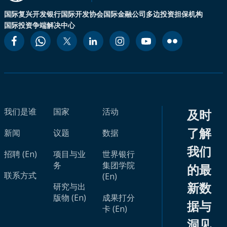
国际复兴开发银行
国际开发协会
国际金融公司
多边投资担保机构
国际投资争端解决中心
我们是谁
国家
活动
及时
了解
新闻
议题
数据
我们
招聘 (En)
项目与业
世界银行
务
集团学院
的最
联系方式
(En)
新数
研究与出
版物 (En)
成果打分
据与
卡 (En)
洞见