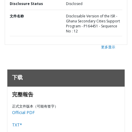
Disclosure Status
Disclosed
文件名称
Disclosable Version of the ISR -
Ghana Secondary Cities Support
Program - P164451 - Sequence
No : 12
更多显示
下载
完整報告
正式文件版本（可能有签字）
Official PDF
TXT*