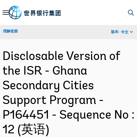
Skip
to
Main
理解贫困
版本:
中文
Navigation
Disclosable Version of
the ISR - Ghana
Secondary Cities
Support Program -
P164451 - Sequence No :
12 (英语)