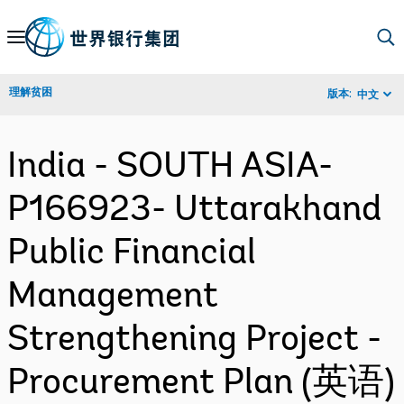
Skip
to
Main
理解贫困
版本:
中文
Navigation
India - SOUTH ASIA-
P166923- Uttarakhand
Public Financial
Management
Strengthening Project -
Procurement Plan (英语)