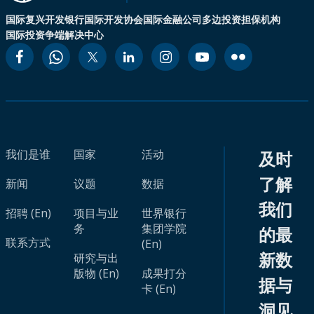
国际复兴开发银行
国际开发协会
国际金融公司
多边投资担保机构
国际投资争端解决中心
我们是谁
国家
活动
及时
了解
新闻
议题
数据
我们
招聘 (En)
项目与业
世界银行
务
集团学院
的最
联系方式
(En)
新数
研究与出
版物 (En)
成果打分
据与
卡 (En)
洞见