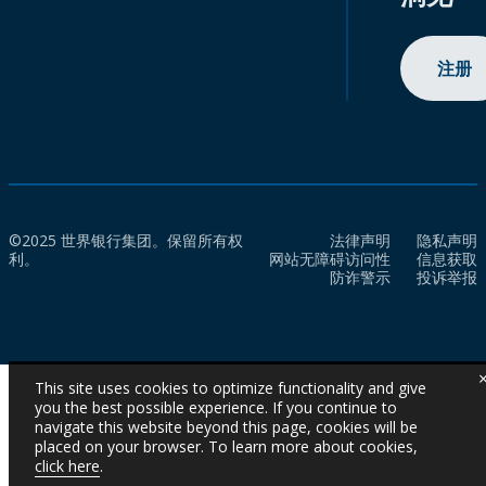
注册
©2025 世界银行集团。保留所有权
法律声明
隐私声明
利。
网站无障碍访问性
信息获取
防诈警示
投诉举报
This site uses cookies to optimize functionality and give
you the best possible experience. If you continue to
navigate this website beyond this page, cookies will be
placed on your browser. To learn more about cookies,
click here
.