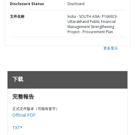
Disclosure Status
Disclosed
文件名称
India - SOUTH ASIA- P166923-
Uttarakhand Public Financial
Management Strengthening
Project - Procurement Plan
更多显示
下载
完整報告
正式文件版本（可能有签字）
Official PDF
TXT*