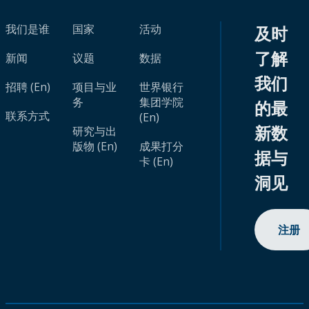
我们是谁
国家
活动
及时
了解
新闻
议题
数据
我们
招聘 (En)
项目与业
世界银行
务
集团学院
的最
联系方式
(En)
新数
研究与出
版物 (En)
成果打分
据与
卡 (En)
洞见
注册