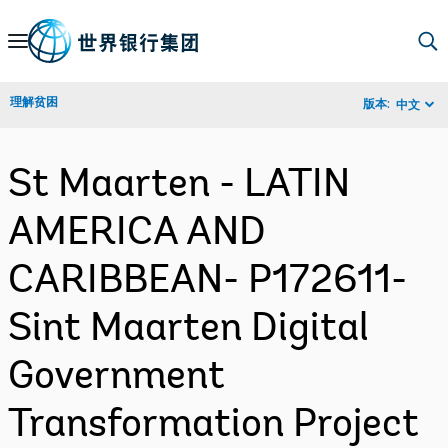
Skip
to
Main
理解贫困
版本:
中文
Navigation
St Maarten - LATIN
AMERICA AND
CARIBBEAN- P172611-
Sint Maarten Digital
Government
Transformation Project