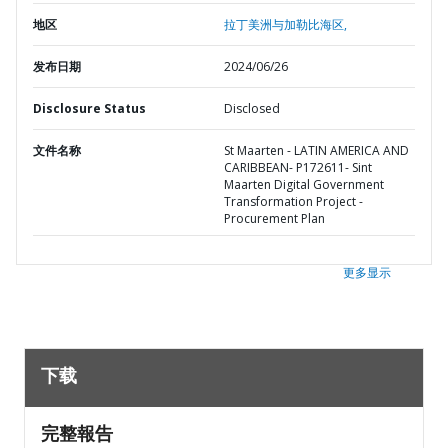
地区
拉丁美洲与加勒比海区,
发布日期
2024/06/26
Disclosure Status
Disclosed
文件名称
St Maarten - LATIN AMERICA AND
CARIBBEAN- P172611- Sint
Maarten Digital Government
Transformation Project -
Procurement Plan
更多显示
下载
完整報告