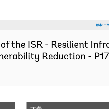
版本:
中
of the ISR - Resilient Infr
nerability Reduction - P1