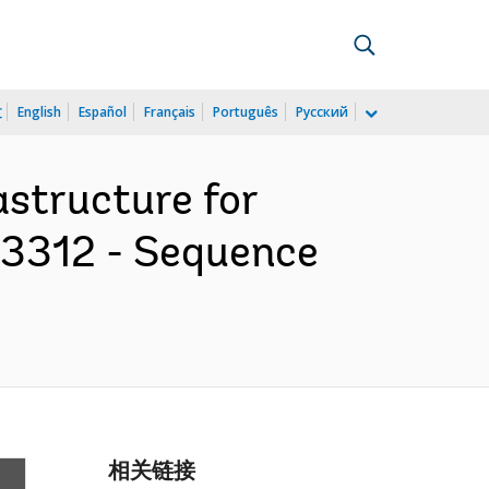
文
English
Español
Français
Português
Русский
astructure for
73312 - Sequence
相关链接