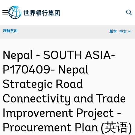
Skip
to
Main
理解贫困
版本:
中文
Navigation
Nepal - SOUTH ASIA-
P170409- Nepal
Strategic Road
Connectivity and Trade
Improvement Project -
Procurement Plan (英语)