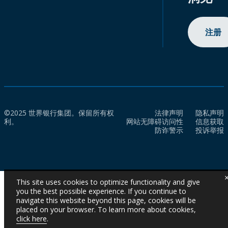
注册
©2025 世界银行集团。保留所有权
法律声明
隐私声明
利。
网站无障碍访问性
信息获取
防诈警示
投诉举报
This site uses cookies to optimize functionality and give
you the best possible experience. If you continue to
navigate this website beyond this page, cookies will be
placed on your browser. To learn more about cookies,
click here
.