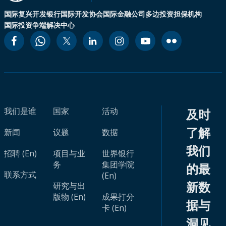
国际复兴开发银行
国际开发协会
国际金融公司
多边投资担保机构
国际投资争端解决中心
我们是谁
国家
活动
及时
了解
新闻
议题
数据
我们
招聘 (En)
项目与业
世界银行
务
集团学院
的最
联系方式
(En)
新数
研究与出
版物 (En)
成果打分
据与
卡 (En)
洞见