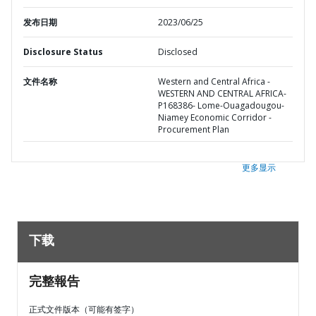
发布日期
2023/06/25
Disclosure Status
Disclosed
文件名称
Western and Central Africa -
WESTERN AND CENTRAL AFRICA-
P168386- Lome-Ouagadougou-
Niamey Economic Corridor -
Procurement Plan
更多显示
下载
完整報告
正式文件版本（可能有签字）