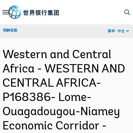
Skip
to
Main
理解贫困
版本:
中文
Navigation
Western and Central
Africa - WESTERN AND
CENTRAL AFRICA-
P168386- Lome-
Ouagadougou-Niamey
Economic Corridor -