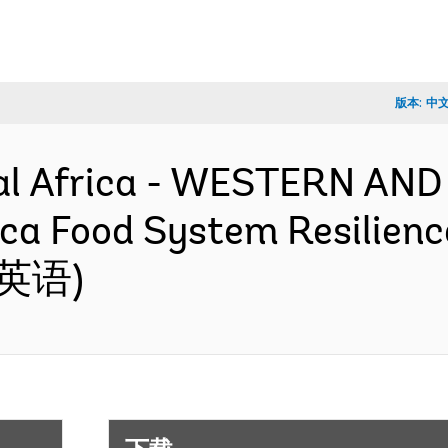
版本:
中
al Africa - WESTERN AN
ca Food System Resilienc
 (英语)