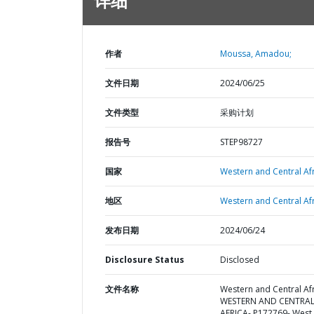
详细
作者
Moussa, Amadou;
文件日期
2024/06/25
文件类型
采购计划
报告号
STEP98727
国家
Western and Central Afr
地区
Western and Central Afr
发布日期
2024/06/24
Disclosure Status
Disclosed
文件名称
Western and Central Afr
WESTERN AND CENTRA
AFRICA- P172769- West