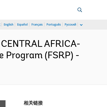
文
English
Español
Français
Português
Русский
D CENTRAL AFRICA-
e Program (FSRP) -
相关链接