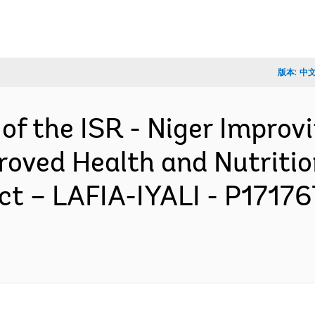
版本:
中
 of the ISR - Niger Impro
proved Health and Nutritio
ect – LAFIA-IYALI - P17176