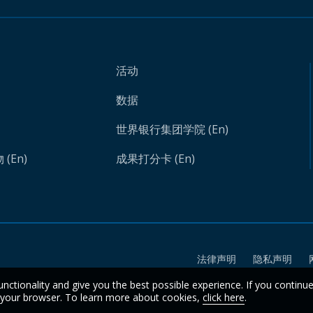
活动
数据
世界银行集团学院 (En)
(En)
成果打分卡 (En)
法律声明
隐私声明
unctionality and give you the best possible experience. If you continu
n your browser. To learn more about cookies,
click here
.