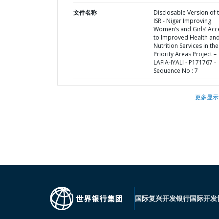
文件名称
Disclosable Version of 
ISR - Niger Improving
Women’s and Girls’ Acc
to Improved Health an
Nutrition Services in the
Priority Areas Project –
LAFIA-IYALI - P171767 -
Sequence No : 7
更多显示
国际复兴开发银行
国际开发