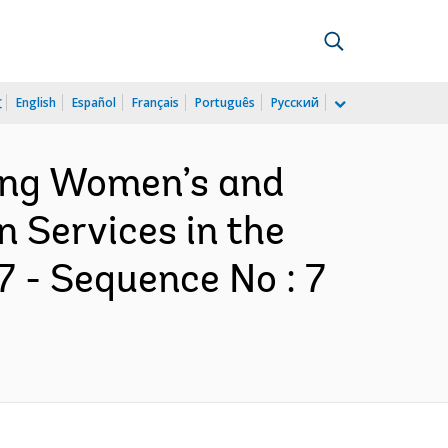
文
English
Español
Français
Português
Русский
ving Women’s and
n Services in the
7 - Sequence No : 7