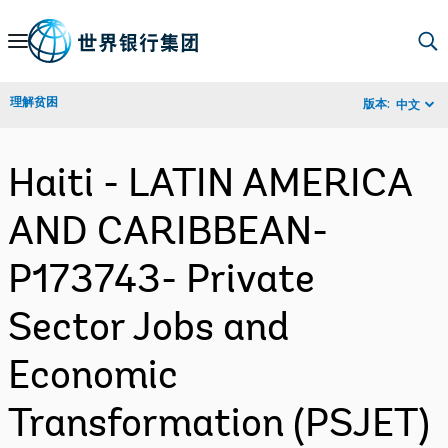
Skip
to
Main
理解贫困
版本:
中文
Navigation
Haiti - LATIN AMERICA
AND CARIBBEAN-
P173743- Private
Sector Jobs and
Economic
Transformation (PSJET)