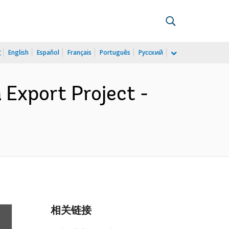
文
English
Español
Français
Português
Русский
 Export Project -
相关链接