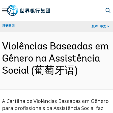
Skip
to
Main
理解贫困
版本:
中文
Navigation
Violências Baseadas em
Gênero na Assistência
Social (葡萄牙语)
A Cartilha de Violências Baseadas em Gênero
para profissionais da Assistência Social faz