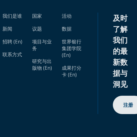
我们是谁
国家
活动
及时
了解
新闻
议题
数据
我们
招聘 (En)
项目与业
世界银行
务
集团学院
的最
联系方式
(En)
新数
研究与出
版物 (En)
成果打分
据与
卡 (En)
洞见
注册