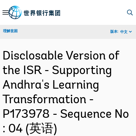
Skip
to
Main
理解贫困
版本:
中文
Navigation
Disclosable Version of
the ISR - Supporting
Andhra's Learning
Transformation -
P173978 - Sequence No
: 04 (英语)