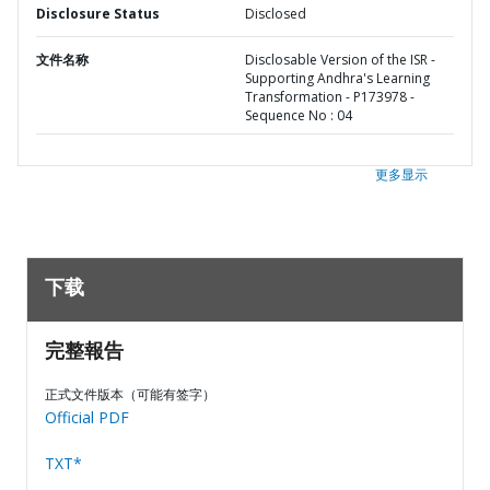
Disclosure Status
Disclosed
文件名称
Disclosable Version of the ISR -
Supporting Andhra's Learning
Transformation - P173978 -
Sequence No : 04
更多显示
下载
完整報告
正式文件版本（可能有签字）
Official PDF
TXT*