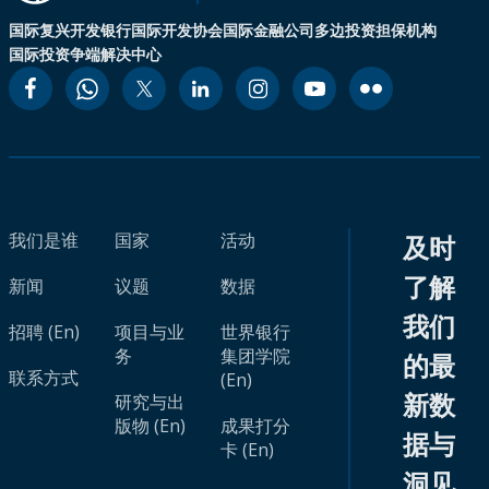
国际复兴开发银行
国际开发协会
国际金融公司
多边投资担保机构
国际投资争端解决中心
我们是谁
国家
活动
及时
了解
新闻
议题
数据
我们
招聘 (En)
项目与业
世界银行
务
集团学院
的最
联系方式
(En)
新数
研究与出
版物 (En)
成果打分
据与
卡 (En)
洞见