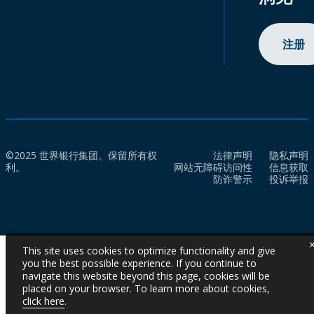
注册
©2025 世界银行集团。保留所有权
法律声明
隐私声明
利。
网站无障碍访问性
信息获取
防诈警示
投诉举报
This site uses cookies to optimize functionality and give
you the best possible experience. If you continue to
navigate this website beyond this page, cookies will be
placed on your browser. To learn more about cookies,
click here
.