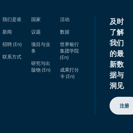
我们是谁
国家
活动
及时
了解
新闻
议题
数据
我们
招聘 (En)
项目与业
世界银行
务
集团学院
的最
联系方式
(En)
新数
研究与出
版物 (En)
成果打分
据与
卡 (En)
洞见
注册