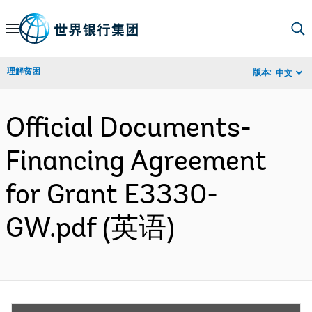
Skip
to
Main
理解贫困
版本:
中文
Navigation
Official Documents-
Financing Agreement
for Grant E3330-
GW.pdf (英语)