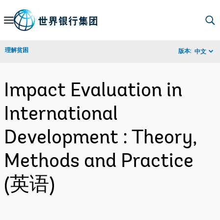
Skip
to
Main
理解贫困
版本:
中文
Navigation
Impact Evaluation in
International
Development : Theory,
Methods and Practice
(英语)