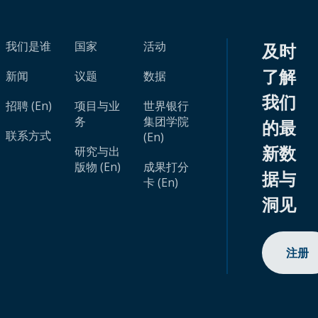
我们是谁
国家
活动
及时
了解
新闻
议题
数据
我们
招聘 (En)
项目与业
世界银行
务
集团学院
的最
联系方式
(En)
新数
研究与出
版物 (En)
成果打分
据与
卡 (En)
洞见
注册