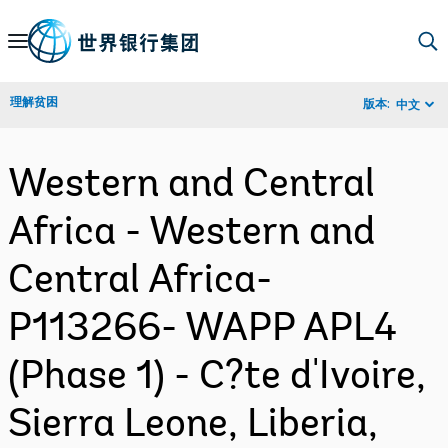
Skip
to
Main
理解贫困
版本:
中文
Navigation
Western and Central
Africa - Western and
Central Africa-
P113266- WAPP APL4
(Phase 1) - C?te d'Ivoire,
Sierra Leone, Liberia,