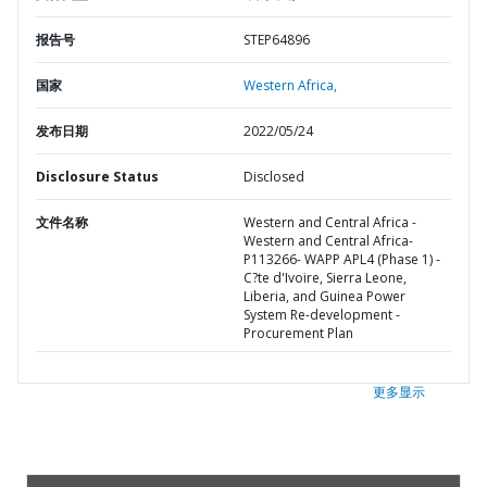
报告号
STEP64896
国家
Western Africa,
发布日期
2022/05/24
Disclosure Status
Disclosed
文件名称
Western and Central Africa -
Western and Central Africa-
P113266- WAPP APL4 (Phase 1) -
C?te d'Ivoire, Sierra Leone,
Liberia, and Guinea Power
System Re-development -
Procurement Plan
更多显示