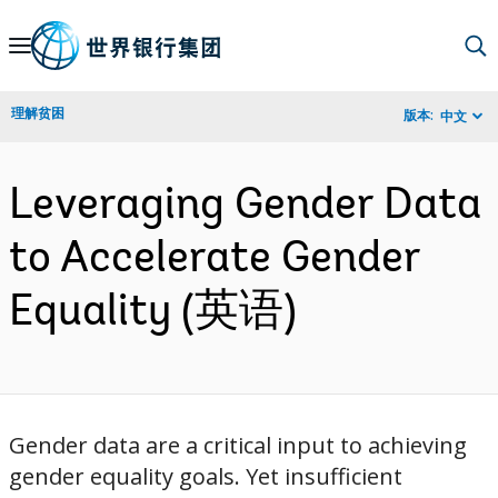
Skip
to
Main
理解贫困
版本:
中文
Navigation
Leveraging Gender Data
to Accelerate Gender
Equality (英语)
Gender data are a critical input to achieving
gender equality goals. Yet insufficient