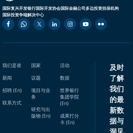
国际复兴开发银行
国际开发协会
国际金融公司
多边投资担保机构
国际投资争端解决中心
我们是谁
国家
活动
及时
了解
新闻
议题
数据
我们
招聘 (En)
项目与业
世界银行
务
集团学院
的最
联系方式
(En)
新数
研究与出
版物 (En)
成果打分
据与
卡 (En)
洞见