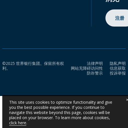
注册
©2025 世界银行集团。保留所有权
法律声明
隐私声明
利。
网站无障碍访问性
信息获取
防诈警示
投诉举报
This site uses cookies to optimize functionality and give
you the best possible experience. If you continue to
navigate this website beyond this page, cookies will be
placed on your browser. To learn more about cookies,
click here
.