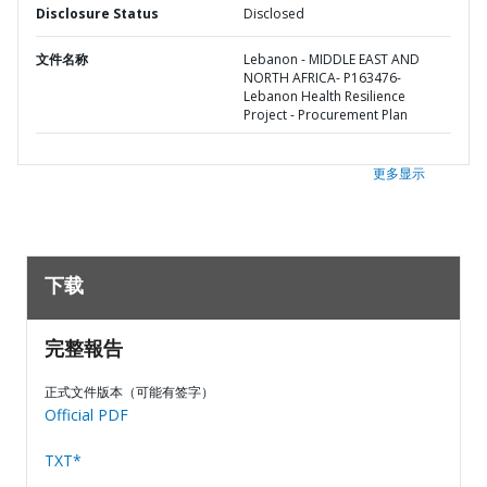
Disclosure Status
Disclosed
文件名称
Lebanon - MIDDLE EAST AND
NORTH AFRICA- P163476-
Lebanon Health Resilience
Project - Procurement Plan
更多显示
下载
完整報告
正式文件版本（可能有签字）
Official PDF
TXT*