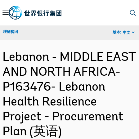
Skip
to
Main
理解贫困
版本:
中文
Navigation
Lebanon - MIDDLE EAST
AND NORTH AFRICA-
P163476- Lebanon
Health Resilience
Project - Procurement
Plan (英语)