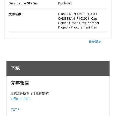
Disclosure Status
Disclosed
文件名称
Haiti - LATIN AMERICA AND
CARIBBEAN- P168951- Cap
Haitien Urban Development
Project - Procurement Plan
更多显示
下载
完整報告
正式文件版本（可能有签字）
Official PDF
TXT*