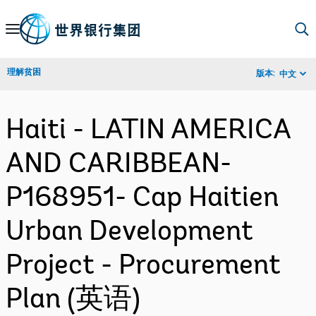
Skip
to
Main
理解贫困
版本:
中文
Navigation
Haiti - LATIN AMERICA
AND CARIBBEAN-
P168951- Cap Haitien
Urban Development
Project - Procurement
Plan (英语)