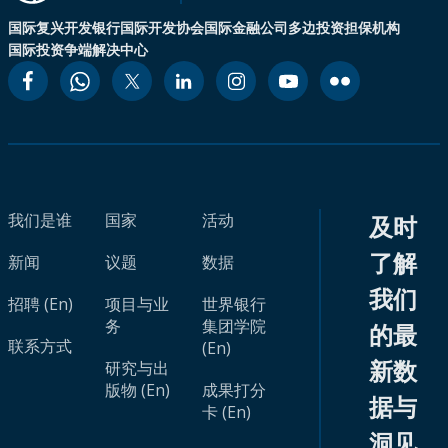
国际复兴开发银行
国际开发协会
国际金融公司
多边投资担保机构
国际投资争端解决中心
我们是谁
国家
活动
及时
了解
新闻
议题
数据
我们
招聘 (En)
项目与业
世界银行
务
集团学院
的最
联系方式
(En)
新数
研究与出
版物 (En)
成果打分
据与
卡 (En)
洞见