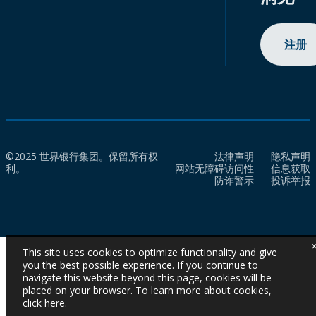
注册
©2025 世界银行集团。保留所有权
法律声明
隐私声明
利。
网站无障碍访问性
信息获取
防诈警示
投诉举报
This site uses cookies to optimize functionality and give
you the best possible experience. If you continue to
navigate this website beyond this page, cookies will be
placed on your browser. To learn more about cookies,
click here
.