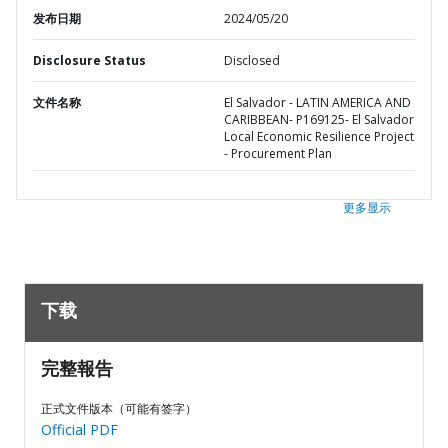
发布日期
2024/05/20
Disclosure Status
Disclosed
文件名称
El Salvador - LATIN AMERICA AND
CARIBBEAN- P169125- El Salvador
Local Economic Resilience Project
- Procurement Plan
更多显示
下载
完整報告
正式文件版本（可能有签字）
Official PDF