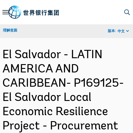
Skip
to
Main
理解贫困
版本:
中文
Navigation
El Salvador - LATIN
AMERICA AND
CARIBBEAN- P169125-
El Salvador Local
Economic Resilience
Project - Procurement