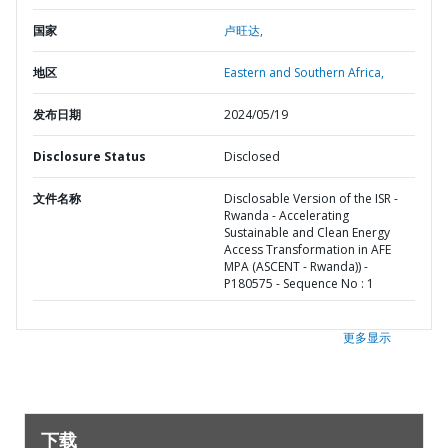
国家
卢旺达,
地区
Eastern and Southern Africa,
发布日期
2024/05/19
Disclosure Status
Disclosed
文件名称
Disclosable Version of the ISR -
Rwanda - Accelerating
Sustainable and Clean Energy
Access Transformation in AFE
MPA (ASCENT - Rwanda)) -
P180575 - Sequence No : 1
更多显示
下载