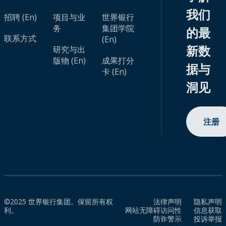
我们
招聘 (En)
项目与业
世界银行
务
集团学院
的最
联系方式
(En)
新数
研究与出
版物 (En)
成果打分
据与
卡 (En)
洞见
注册
©2025 世界银行集团。保留所有权
法律声明
隐私声明
利。
网站无障碍访问性
信息获取
防诈警示
投诉举报