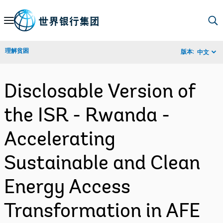
Skip
to
Main
理解贫困
版本:
中文
Navigation
Disclosable Version of
the ISR - Rwanda -
Accelerating
Sustainable and Clean
Energy Access
Transformation in AFE