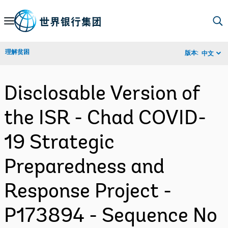
Skip
to
Main
理解贫困
版本:
中文
Navigation
Disclosable Version of
the ISR - Chad COVID-
19 Strategic
Preparedness and
Response Project -
P173894 - Sequence No