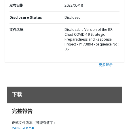
发布日期
2023/05/18
Disclosure Status
Disclosed
文件名称
Disclosable Version of the ISR -
Chad COVID-19 Strategic
Preparedness and Response
Project - P173894 - Sequence No :
06
更多显示
下载
完整報告
正式文件版本（可能有签字）
Official PDF