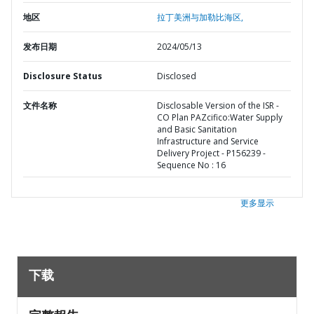
地区
拉丁美洲与加勒比海区,
发布日期
2024/05/13
Disclosure Status
Disclosed
文件名称
Disclosable Version of the ISR -
CO Plan PAZcifico:Water Supply
and Basic Sanitation
Infrastructure and Service
Delivery Project - P156239 -
Sequence No : 16
更多显示
下载