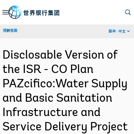
Skip
to
Main
理解贫困
版本:
中文
Navigation
Disclosable Version of
the ISR - CO Plan
PAZcifico:Water Supply
and Basic Sanitation
Infrastructure and
Service Delivery Project