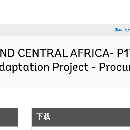
版本:
中
ND CENTRAL AFRICA- P17
daptation Project - Proc
下载