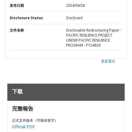
发布日期
2024/04/28
Disclosure Status
Disclosed
文件名称
Disclosable Restructuring Paper -
PACIFIC RESILIENCE PROJECT
UNDER PACIFIC RESILIENCE
PROGRAM - P154839
更多显示
下载
完整報告
正式文件版本（可能有签字）
Official PDF