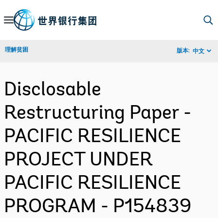
Skip
to
Main
理解贫困
版本:
中文
Navigation
Disclosable
Restructuring Paper -
PACIFIC RESILIENCE
PROJECT UNDER
PACIFIC RESILIENCE
PROGRAM - P154839