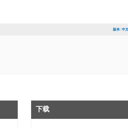
版本:
中
下载