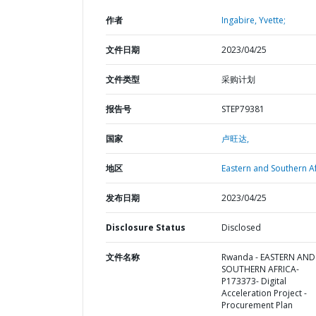
作者
Ingabire, Yvette;
文件日期
2023/04/25
文件类型
采购计划
报告号
STEP79381
国家
卢旺达,
地区
Eastern and Southern Af
发布日期
2023/04/25
Disclosure Status
Disclosed
文件名称
Rwanda - EASTERN AND
SOUTHERN AFRICA-
P173373- Digital
Acceleration Project -
Procurement Plan