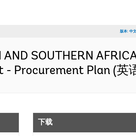
版本:
中
 AND SOUTHERN AFRICA- 
ct - Procurement Plan (英
下载