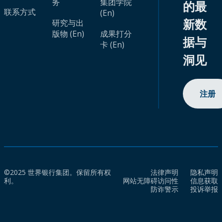
务
集团学院
的最
联系方式
(En)
新数
研究与出
版物 (En)
成果打分
据与
卡 (En)
洞见
注册
©2025 世界银行集团。保留所有权
法律声明
隐私声明
利。
网站无障碍访问性
信息获取
防诈警示
投诉举报