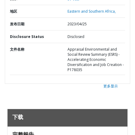
地区
Eastern and Southern Africa,
发布日期
2023/04/25
Disclosure Status
Disclosed
文件名称
Appraisal Environmental and
Social Review Summary (ESRS) -
Accelerating Economic
Diversification and Job Creation -
P178035
更多显示
下载