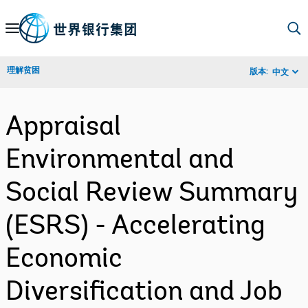
Skip
to
Main
理解贫困
版本:
中文
Navigation
Appraisal
Environmental and
Social Review Summary
(ESRS) - Accelerating
Economic
Diversification and Job