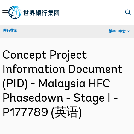
Skip
to
Main
理解贫困
版本:
中文
Navigation
Concept Project
Information Document
(PID) - Malaysia HFC
Phasedown - Stage I -
P177789 (英语)