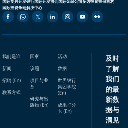
国际复兴开发银行
国际开发协会
国际金融公司
多边投资担保机构
国际投资争端解决中心
我们是谁
国家
活动
及时
了解
新闻
议题
数据
我们
招聘 (En)
项目与业
世界银行
务
集团学院
的最
联系方式
(En)
新数
研究与出
版物 (En)
成果打分
据与
卡 (En)
洞见