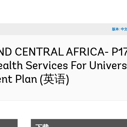
版本:
中
ND CENTRAL AFRICA- P17
ealth Services For Univer
ent Plan (英语)