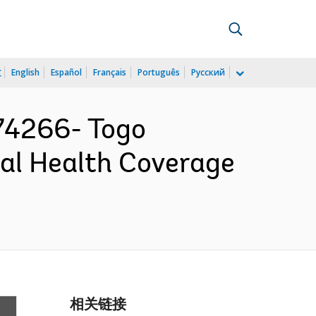
文
English
Español
Français
Português
Русский
4266- Togo
sal Health Coverage
相关链接