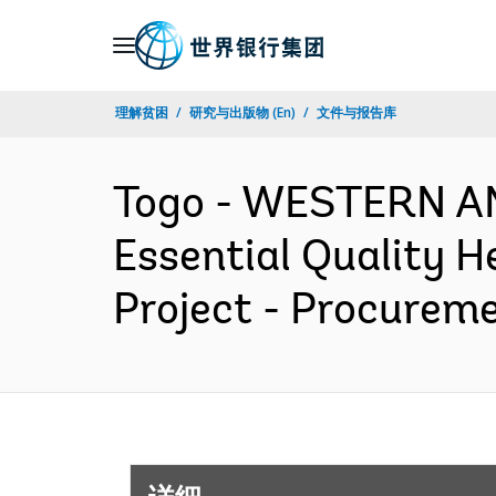
Skip
to
Main
理解贫困
研究与出版物 (En)
文件与报告库
Navigation
Togo - WESTERN A
Essential Quality H
Project - Procurem