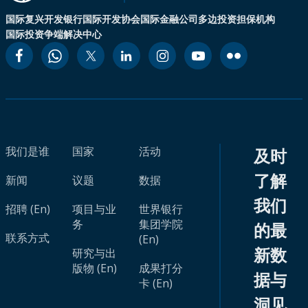
国际复兴开发银行
国际开发协会
国际金融公司
多边投资担保机构
国际投资争端解决中心
我们是谁
国家
活动
及时
了解
新闻
议题
数据
我们
招聘 (En)
项目与业
世界银行
务
集团学院
的最
联系方式
(En)
新数
研究与出
版物 (En)
成果打分
据与
卡 (En)
洞见