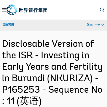
Skip
to
Main
理解贫困
版本:
中文
Navigation
Disclosable Version of
the ISR - Investing in
Early Years and Fertility
in Burundi (NKURIZA) -
P165253 - Sequence No
: 11 (英语)