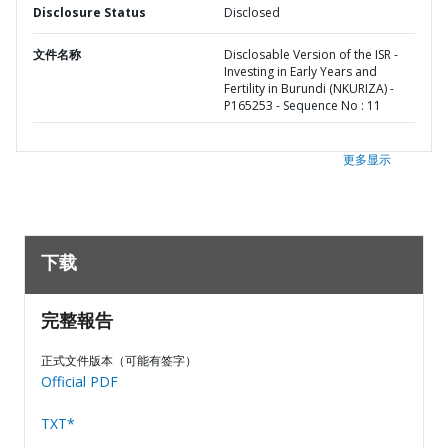
Disclosure Status
Disclosed
文件名称
Disclosable Version of the ISR -
Investing in Early Years and
Fertility in Burundi (NKURIZA) -
P165253 - Sequence No : 11
更多显示
下载
完整報告
正式文件版本（可能有签字）
Official PDF
TXT*