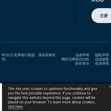
注册
©2025 世界银行集团。保留所有权
法律声明
隐私声明
利。
网站无障碍访问性
信息获取
防诈警示
投诉举报
This site uses cookies to optimize functionality and give
you the best possible experience. If you continue to
navigate this website beyond this page, cookies will be
placed on your browser. To learn more about cookies,
click here
.