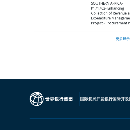
SOUTHERN AFRICA-
P171762- Enhancing
Collection of Revenue 
Expenditure Manageme
Project - Procurement P
更多显示
国际复兴开发银行
国际开发