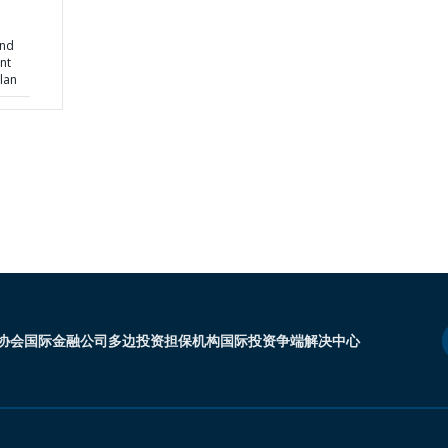
and
nt
lan
协会
国际金融公司
多边投资担保机构
国际投资争端解决中心