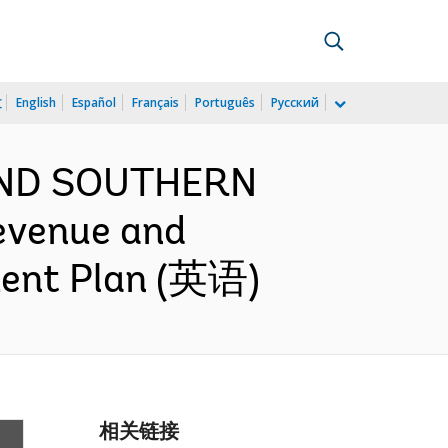
文
English
Español
Français
Português
Русский
 AND SOUTHERN
evenue and
ment Plan (英语)
相关链接