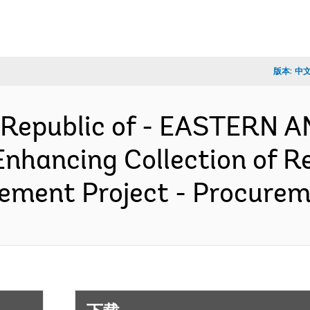
版本:
中
 Republic of - EASTERN
nhancing Collection of R
ement Project - Procure