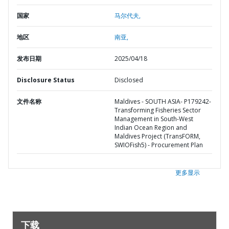
国家
马尔代夫,
地区
南亚,
发布日期
2025/04/18
Disclosure Status
Disclosed
文件名称
Maldives - SOUTH ASIA- P179242-
Transforming Fisheries Sector
Management in South-West
Indian Ocean Region and
Maldives Project (TransFORM,
SWIOFish5) - Procurement Plan
更多显示
下载