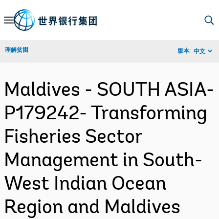
Skip
to
Main
理解贫困
版本:
中文
Navigation
Maldives - SOUTH ASIA-
P179242- Transforming
Fisheries Sector
Management in South-
West Indian Ocean
Region and Maldives