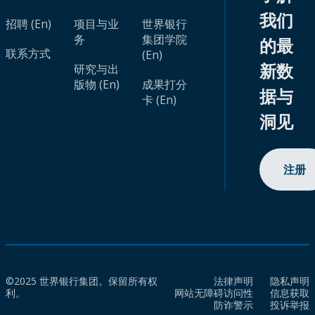
我们
招聘 (En)
项目与业
世界银行
务
集团学院
的最
联系方式
(En)
新数
研究与出
版物 (En)
成果打分
据与
卡 (En)
洞见
注册
©2025 世界银行集团。保留所有权
法律声明
隐私声明
利。
网站无障碍访问性
信息获取
防诈警示
投诉举报