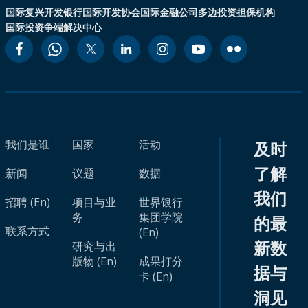
国际复兴开发银行
国际开发协会
国际金融公司
多边投资担保机构
国际投资争端解决中心
我们是谁
国家
活动
及时
了解
新闻
议题
数据
我们
招聘 (En)
项目与业
世界银行
务
集团学院
的最
联系方式
(En)
新数
研究与出
版物 (En)
成果打分
据与
卡 (En)
洞见