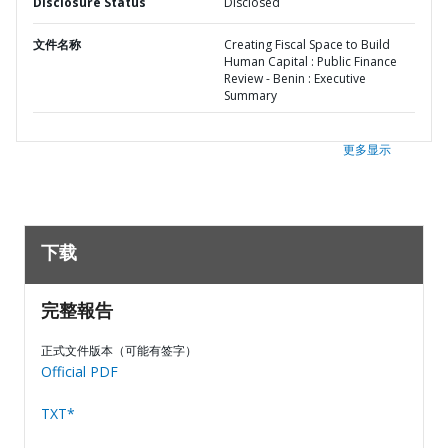
Disclosure Status
Disclosed
文件名称
Creating Fiscal Space to Build
Human Capital : Public Finance
Review - Benin : Executive
Summary
更多显示
下载
完整報告
正式文件版本（可能有签字）
Official PDF
TXT*