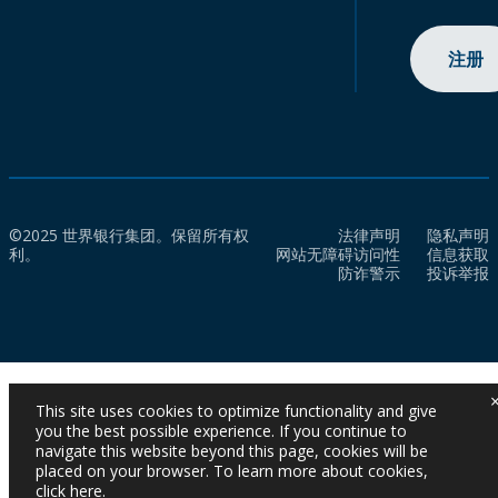
注册
©2025 世界银行集团。保留所有权
法律声明
隐私声明
利。
网站无障碍访问性
信息获取
防诈警示
投诉举报
This site uses cookies to optimize functionality and give
you the best possible experience. If you continue to
navigate this website beyond this page, cookies will be
placed on your browser. To learn more about cookies,
click here
.