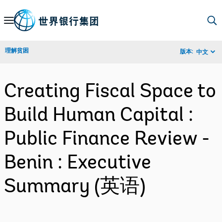
Skip
to
Main
理解贫困
版本:
中文
Navigation
Creating Fiscal Space to
Build Human Capital :
Public Finance Review -
Benin : Executive
Summary (英语)