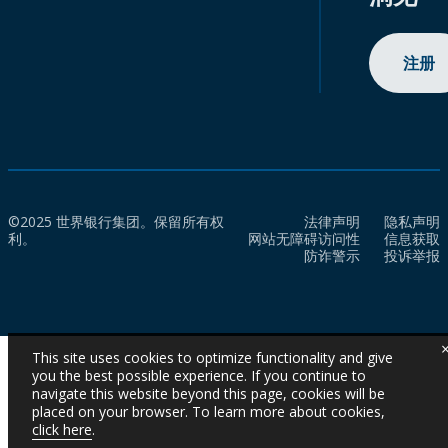
注册
©2025 世界银行集团。保留所有权
法律声明
隐私声明
利。
网站无障碍访问性
信息获取
防诈警示
投诉举报
This site uses cookies to optimize functionality and give
you the best possible experience. If you continue to
navigate this website beyond this page, cookies will be
placed on your browser. To learn more about cookies,
click here
.