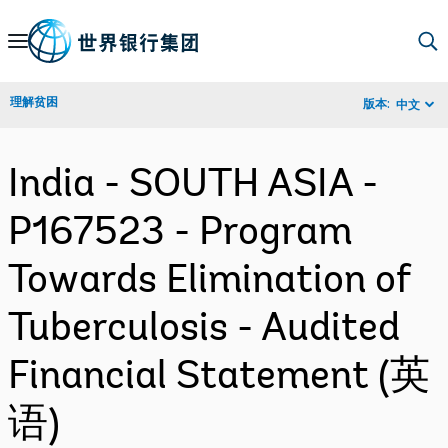
Skip
to
Main
理解贫困
版本:
中文
Navigation
India - SOUTH ASIA -
P167523 - Program
Towards Elimination of
Tuberculosis - Audited
Financial Statement (英
语)