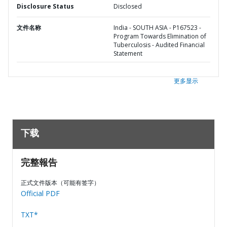
Disclosure Status
Disclosed
文件名称
India - SOUTH ASIA - P167523 -
Program Towards Elimination of
Tuberculosis - Audited Financial
Statement
更多显示
下载
完整報告
正式文件版本（可能有签字）
Official PDF
TXT*