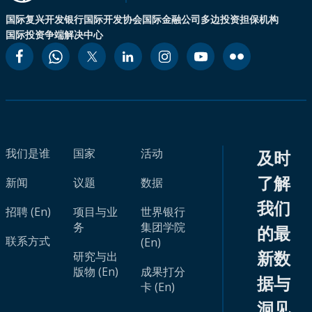
国际复兴开发银行
国际开发协会
国际金融公司
多边投资担保机构
国际投资争端解决中心
我们是谁
国家
活动
及时
了解
新闻
议题
数据
我们
招聘 (En)
项目与业
世界银行
务
集团学院
的最
联系方式
(En)
新数
研究与出
版物 (En)
成果打分
据与
卡 (En)
洞见