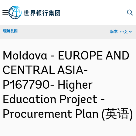
Skip
to
Main
理解贫困
版本:
中文
Navigation
Moldova - EUROPE AND
CENTRAL ASIA-
P167790- Higher
Education Project -
Procurement Plan (英语)