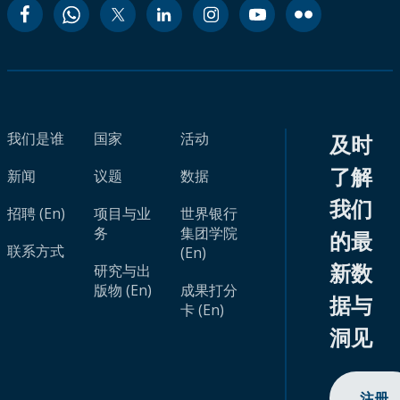
我们是谁
国家
活动
及时
了解
新闻
议题
数据
我们
招聘 (En)
项目与业
世界银行
务
集团学院
的最
联系方式
(En)
新数
研究与出
版物 (En)
成果打分
据与
卡 (En)
洞见
注册